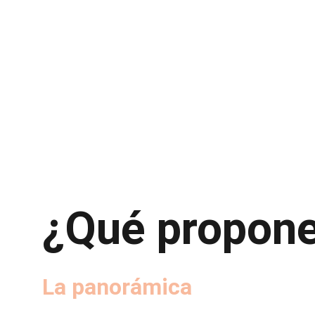
¿Qué propon
La panorámica